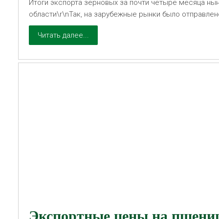
Итоги экспорта зерновых за почти четыре месяца ны
области\r\nТак, на зарубежные рынки было отправлен
продукции.
Читать далее...
Экспортные цены на пшени