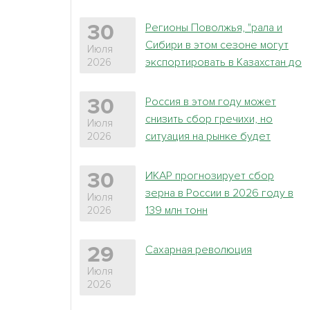
сезоне может вырасти до 72% -
ИКАР
Регионы Поволжья, "рала и
30
Сибири в этом сезоне могут
Июля
экспортировать в Казахстан до
2026
4 млн т пшеницы - ИКАР
Россия в этом году может
30
снизить сбор гречихи, но
Июля
ситуация на рынке будет
2026
стабильной
ИКАР прогнозирует сбор
30
зерна в России в 2026 году в
Июля
139 млн тонн
2026
Сахарная революция
29
Июля
2026