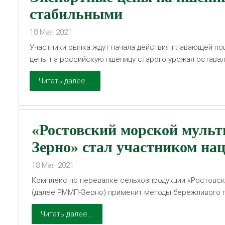
стабильными
18
Мая
2021
Участники рынка ждут начала действия плавающей п
цены на российскую пшеницу старого урожая оставал
укрепившегося по отношению к доллару, и некоторого
Читать далее...
сообщает Reuters.
«Ростовский морской муль
Зерно» стал участником на
«Производительность труда
18
Мая
2021
Комплекс по перевалке сельхозпродукции «Ростовск
(далее РММП-Зерно) применит методы бережливого п
участвуя в нацпроекте «Производительность труда».
Читать далее...