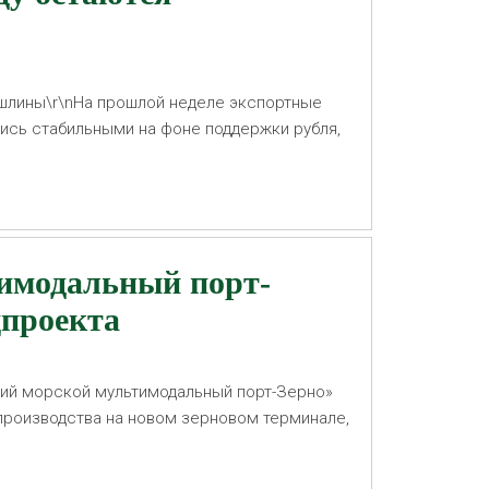
ошлины\r\nНа прошлой неделе экспортные
ись стабильными на фоне поддержки рубля,
 ослабления цен на биржах Чикаго и Парижа,
тимодальный порт-
цпроекта
»
ий морской мультимодальный порт-Зерно»
роизводства на новом зерновом терминале,