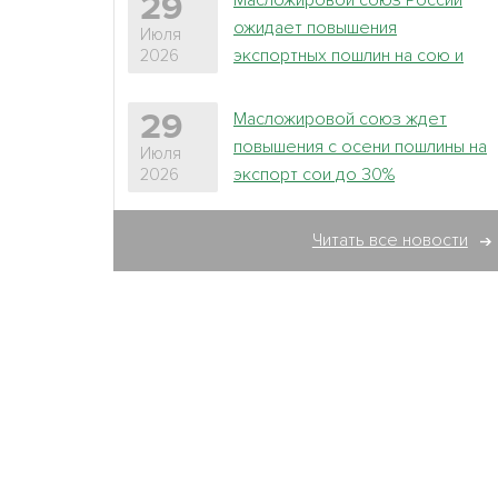
Масложировой союз России
29
ожидает повышения
Июля
экспортных пошлин на сою и
2026
лен в новом сезоне
Масложировой союз ждет
29
повышения с осени пошлины на
Июля
экспорт сои до 30%
2026
Читать все новости