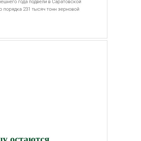
нешнего года подвели в Саратовской
о порядка 231 тысяч тонн зерновой
цу остаются