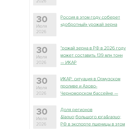
2026
Россия в этом году соберет
30
«добротный» урожай зерна
Июля
2026
"рожай зерна в РФ в 2026 году
30
может составить 139 млн тонн
Июля
— ИКАР
2026
ИКАР: ситуация в Ормузском
30
проливе и Азово-
Июля
Черноморском бассейне —
2026
основной фактор
неопредленности на зерновом
Доля регионов
30
рынке
&laquo;большого юга&raquo;
Июля
РФ в экспорте пшеницы в этом
2026