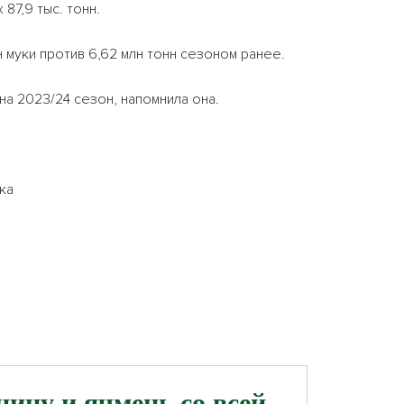
87,9 тыс. тонн.
 муки против 6,62 млн тонн сезоном ранее.
 на 2023/24 сезон, напомнила она.
ка
ицу и ячмень со всей