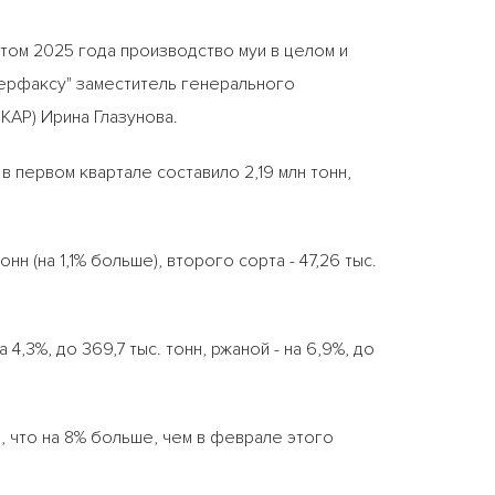
ртом 2025 года производство муи в целом и
ерфаксу" заместитель генерального
КАР) Ирина Глазунова.
в первом квартале составило 2,19 млн тонн,
нн (на 1,1% больше), второго сорта - 47,26 тыс.
,3%, до 369,7 тыс. тонн, ржаной - на 6,9%, до
н, что на 8% больше, чем в феврале этого